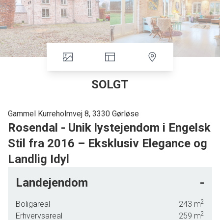
SOLGT
Gammel Kurreholmvej 8, 3330 Gørløse
Rosendal - Unik lystejendom i Engelsk
Stil fra 2016 – Eksklusiv Elegance og
Landlig Idyl
Velkommen til denne enestående landejendom, opført i
Landejendom
-
2016, hvor klassisk engelsk arkitektur møder moderne
komfort. Beliggende i naturskønne omgivelser tilbyder
2
Boligareal
243
m
denne ejendom en sjælden kombination af stil, funktionalitet
2
Erhvervsareal
259
m
og fredfyldt charme. Her er plads til både det aktive