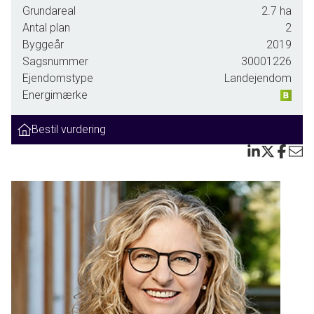
Grundareal
2.7
ha
familieliv og den stilfulde livsnydelse.
Antal plan
2
- Arkitektur: Ejendommen er inspireret af den klassiske
Byggeår
2019
engelske landstil, med smukke facadedetaljer, buede
Sagsnummer
30001226
vinduer og et karakteristisk skifertag, der tilfører elegance
Ejendomstype
Landejendom
og karakter. Hele ejendommen er bygget med røde
Energimærke
genbrugsten fra Hindsgavl Slot.
- Moderne komfort: Selvom ejendommen har et tidløst
Bestil vurdering
udtryk, er alt opført med øje for moderne standarder. Her er
gulvvarme i hele huset, energieffektive løsninger og høj
kvalitet i materialevalg.
- Boligareal: Det rummelige stuehus på 243 m² byder på
en imponerende hall, store opholdsrum og højt til loftet.
Den åbne planløsning skaber masser af lys og luft og
understreger den engelske charme.
Ejendommen er indrettet med:
- Stort køkken-alrum som er gjort klar til at du kan
installere dit eget køkken præcis efter egne ønsker og med