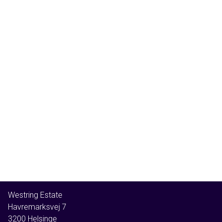
kompromis med bekvemmeligheden.
En perle for den kræsne køber. Denne landejendom er
skabt til dig, der søger en unik bolig med karakter, komfort
og kvalitet. Uanset om du ønsker at drive din egen lille
herregård, nyde familielivet i landlige omgivelser eller blot
bo i æstetisk smukke rammer, er dette hjem et oplagt valg.
Oplev en landejendom ud over det sædvanlige!
Ejendommen er beliggende i Hillerød Kommune, 15 min fra
Hillerød C og 45 min til Rådhuspladsen
Westring Estate
Havremarksvej 7
3200
Helsinge