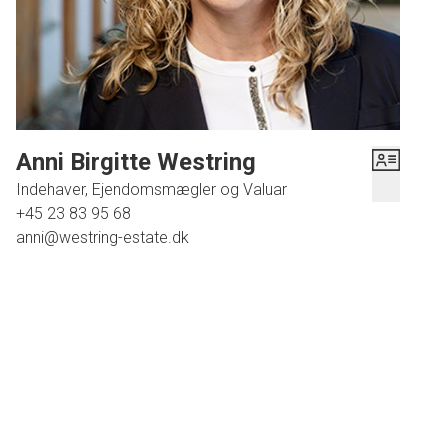
direkte udgang til orangeri og terrasse
- Grovkøkken og helt nyt badeværelse med smukke fliser
- På 1. salen er et master bedroom med walk-in-closet
og stor stue som oprindeligt er tegnet til at være 3
rummelige soveværelser,
Derudover en virkelig dejlig lade på 259 kvm, samt 84 kvm
Anni Birgitte Westring
på 1 sal, opført i år 2005, som virkelig indbyder til alle
Indehaver, Ejendomsmægler og Valuar
mulige anvendelser.
+45 23 83 95 68
Den store grund på ca. 2,7 hektar består dels af en meget
anni@westring-estate.dk
stor have og dels af agerjord. Såfremt det ønskes, kan der
tilkøbes yderligere ca. 3,3 ha
Ejendommen er omgivet af åbne marker og grønne
landskaber, som gør, at man har en unik udsigt fra huset.
Ejendommen er beliggende på meget stille og børnevenlig
vej, hvorfra det er nemt at komme til byens skole,
daginstituationer, daglivarebutik og togstation. Her kan du
nyde en rolig tilværelse i smukke rammer, uden at gå på