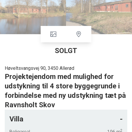
SOLGT
Høveltsvangsvej 90, 3450 Allerød
Projektejendom med mulighed for
udstykning til 4 store byggegrunde i
forbindelse med ny udstykning tæt på
Ravnsholt Skov
Projektejendom med mulighed for udstykning til 4 byggegrunde i forbindelse
Villa
-
med ny udstykning i området "Ved Lerbakken"
2
Boligareal
196
m