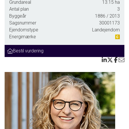
Grundareal
13.15
ha
ældre køkken med nedgang til viktualiekælder på 40 kvm, mindre
Antal plan
3
badeværelse, stor hall med svungen trappe til 1. salen samt 3 gode
Byggeår
1886
/ 2013
soveværelser. Overalt er der stor loftshøjde og gode lysindfald fra høje
Sagsnummer
30001173
vinduer. 1. salen er fra år 2011 og fremstår meget lys og indbydende med 2
Ejendomstype
Landejendom
store soveværelser, badeværelse og køkken alrum.
Energimærke
Den store parklignende have er et kapitel for sig - en oase med, hyggekroge,
Bestil vurdering
frugthave, store smukke træer og et væld af blomster året igennem, Det hele
emmer af fred og idyl!
Ejendommens driftsbygninger på samlet 1.319 kvm samt yderligere 263
kvm, som er i gang med at blive opført, er alle særdeles gode og brugbare.
Den overvejende del af driftsbygningerne udlejes i dag til forskellige formål
med deraf gode driftsindtægter, men kan også kan anvendes til mange
andre formål, f.eks. en ekstra bolig eller til liberalt erhverv.
Det tilhørende jordtilliggende er på 5 ha, men der er mulighed for at tilkøbe
op til et samlet areal på 13 ha, mod en merpris.