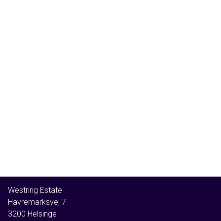
Westring Estate
Havremarksvej 7
3200
Helsinge