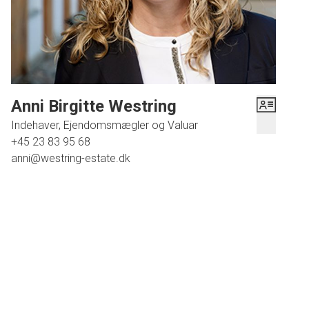
Ejendommen er beliggende i Halsnæs Kommune 10 min fra Hundested
Havn, 12 min fra Frederiksværk, 33 min fra Hillerød centrum og 55 min til
Rådhuspladsen i København.
En meget velvedligeholdt ejendom, der skal opleves!
Anni Birgitte Westring
Indehaver, Ejendomsmægler og Valuar
+45 23 83 95 68
anni@westring-estate.dk