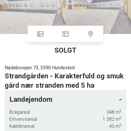
SOLGT
Nødebovejen 73, 3390 Hundested
Strandgården - Karakterfuld og smuk
gård nær stranden med 5 ha
Strandgården - Karakterfuld og smuk gård nær stranden med 5 ha jord og
Landejendom
-
mulighed for gode lejeindtægter.
2
Boligareal
348
m
Stuehuset er smukt og klassisk med nyere sortglasseret tegltag. Stuehuset
2
Erhvervsareal
1.582
m
har et samlet boligareal på 348 kvm som er indrettet med 3 skønne
2
Kælderareal
40
m
højloftede og lyse stuer, hvoraf der fra den ene er udgang direkte til haven,