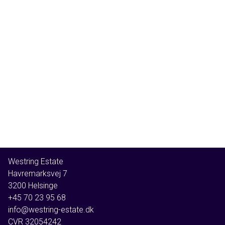
Westring Estate
Havremarksvej 7
3200
Helsinge
+45 70 23 95 68
info@westring-estate.dk
CVR
32054242